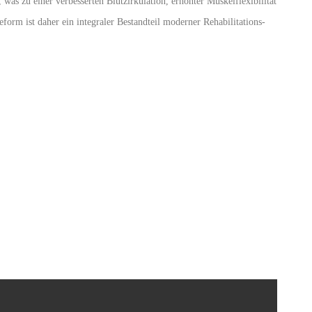
 was zu einer verbesserten Blutzirkulation, erhöhter Muskelflexibilität
eform ist daher ein integraler Bestandteil moderner Rehabilitations-