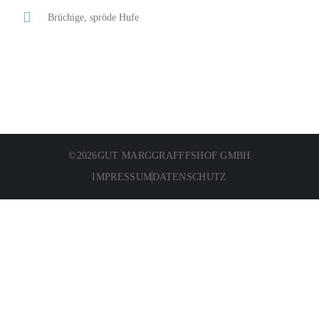
Brüchige, spröde Hufe
©
2026
GUT MARGGRAFFFSHOF GMBH
IMPRESSUM
DATENSCHUTZ