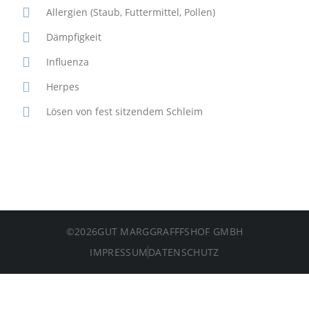
Allergien (Staub, Futtermittel, Pollen)
Dämpfigkeit
Influenza
Herpes
Lösen von fest sitzendem Schleim
©
2026
GUT MARGGRAFFFSHOF GMBH
IMPRESSUM
DATENSCHUTZ